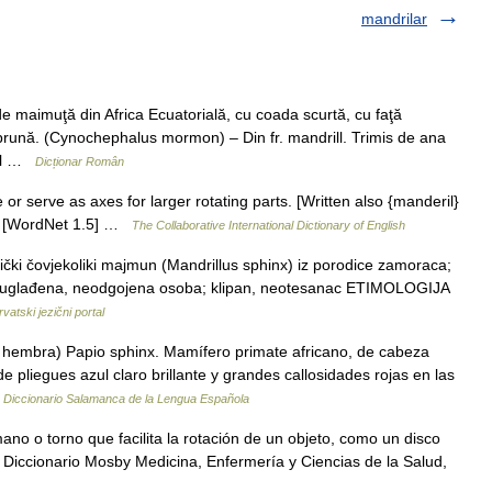
mandrilar
 maimuţă din Africa Ecuatorială, cu coada scurtă, cu faţă
e brună. (Cynochephalus mormon) – Din fr. mandrill. Trimis de ana
ríl …
Dicționar Român
 or serve as axes for larger rotating parts. [Written also {manderil}
or. [WordNet 1.5] …
The Collaborative International Dictionary of English
čki čovjekoliki majmun (Mandrillus sphinx) iz porodice zamoraca;
. neuglađena, neodgojena osoba; klipan, neotesanac ETIMOLOGIJA
rvatski jezični portal
 hembra) Papio sphinx. Mamífero primate africano, de cabeza
e pliegues azul claro brillante y grandes callosidades rojas en las
…
Diccionario Salamanca de la Lengua Española
o o torno que facilita la rotación de un objeto, como un disco
. Diccionario Mosby Medicina, Enfermería y Ciencias de la Salud,