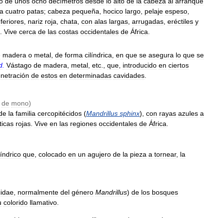
o
de
unos
ocho
decímetros
desde
lo
alto
de
la
cabeza
al
arranque
a
cuatro
patas
;
cabeza
pequeña
,
hocico
largo
,
pelaje
espeso
,
nferiores
,
nariz
roja
,
chata
,
con
alas
largas
,
arrugadas
,
eréctiles
y
.
Vive
cerca
de
las
costas
occidentales
de
África
.
e
madera
o
metal
,
de
forma
cilíndrica
,
en
que
se
asegura
lo
que
se
d
.
Vástago
de
madera
,
metal
,
etc
.,
que
,
introducido
en
ciertos
netración
de
estos
en
determinadas
cavidades
.
de
mono
)
de
la
familia
cercopitécidos
(
Mandrillus
sphinx
),
con
rayas
azules
a
ticas
rojas
.
Vive
en
las
regiones
occidentales
de
África
.
líndrico
que
,
colocado
en
un
agujero
de
la
pieza
a
tornear
,
la
cidae
,
normalmente
del
género
Mandrillus
)
de
los
bosques
u
colorido
llamativo
.