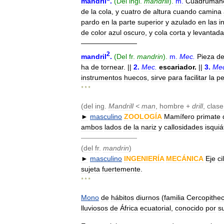
mandril
.
(
Del
ingl
.
mandrill
).
m
.
Cuadruman
de
la
cola
,
y
cuatro
de
altura
cuando
camina
pardo
en
la
parte
superior
y
azulado
en
las
i
de
color
azul
oscuro
,
y
cola
corta
y
levantada
————————
2
mandril
.
(
Del
fr
.
mandrin
).
m
.
Mec
.
Pieza
d
ha
de
tornear
. ||
2
.
Mec
.
escariador
.
||
3
.
Me
instrumentos
huecos
,
sirve
para
facilitar
la
pe
* * *
(
del
ing
.
Mandrill
<
man
,
hombre
+
drill
,
clase
►
masculino
ZOOLOGÍA
Mamífero
primate
ambos
lados
de
la
nariz
y
callosidades
isquiá
————————
(
del
fr
.
mandrin
)
►
masculino
INGENIERÍA
MECÁNICA
Eje
ci
sujeta
fuertemente
.
* * *
Mono
de
hábitos
diurnos
(
familia
Cercopithe
lluviosos
de
África
ecuatorial
,
conocido
por
s