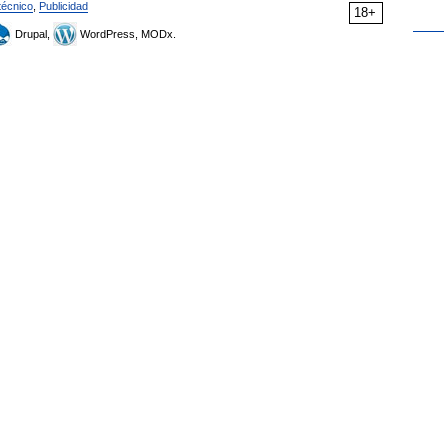
técnico
,
Publicidad
18+
Drupal,
WordPress, MODx.