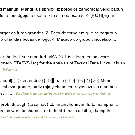
iki majmun (Mandrillus sphinx) iz porodice zamoraca; veliki babun
lađena, neodgojena osoba; klipan, neotesanac ✧ {{001f}}njem. ←
largar os furos grandes. 2. Peça de torno em que se segura a
ar o olhal das bocas de fogo. 4. Macaco do grupo cinocéfalo …
or the tool, see mandrel. MANDRIL is integrated software
erly STASYS Ltd) for the analysis of Tactical Data Links. It is an
 …
Wikipedia
dril{{］}} ‹man·dril› {{《}}▍ s.m.{{》}} {{＜}}1{{＞}} Mono
, cabeza grande, nariz roja y chata con rayas azules a ambos
ue es… …
Diccionario de uso del español actual con sinónimos y antónimos
, prob. through (assumed) LL. mamphurinum, fr. L. mamphur a
in the work to shape it, or to hold it, as in a lathe, during the
he Collaborative International Dictionary of English