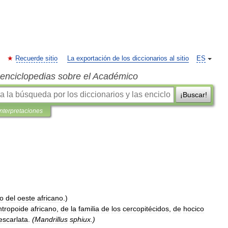
Recuerde sitio
La exportación de los diccionarios al sitio
ES
s enciclopedias sobre el Académico
¡Buscar!
interpretaciones
o
del
oeste
africano
.)
ntropoide
africano
,
de
la
familia
de
los
cercopitécidos
,
de
hocico
escarlata
.
(
Mandrillus
sphiux
.)