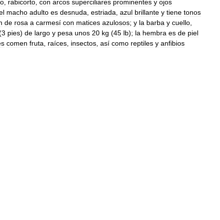
to
,
rabicorto
,
con
arcos
superciliares
prominentes
y
ojos
el
macho
adulto
es
desnuda
,
estriada
,
azul
brillante
y
tiene
tonos
n
de
rosa
a
carmesí
con
matices
azulosos
;
y
la
barba
y
cuello
,
(
3
pies
)
de
largo
y
pesa
unos
20
kg
(
45
lb
);
la
hembra
es
de
piel
es
comen
fruta
,
raíces
,
insectos
,
así
como
reptiles
y
anfibios