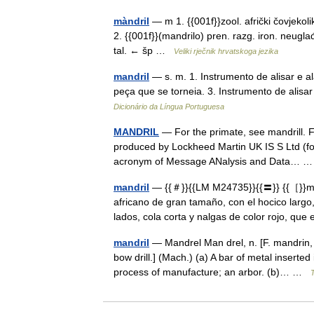
màndril
— m 1. {{001f}}zool. afrički čovjekol
2. {{001f}}(mandrilo) pren. razg. iron. neug
tal. ← šp …
Veliki rječnik hrvatskoga jezika
mandril
— s. m. 1. Instrumento de alisar e a
peça que se torneia. 3. Instrumento de alis
Dicionário da Língua Portuguesa
MANDRIL
— For the primate, see mandrill. F
produced by Lockheed Martin UK IS S Ltd (form
acronym of Message ANalysis and Data…
mandril
— {{＃}}{{LM M24735}}{{〓}} {{［}}man
africano de gran tamaño, con el hocico largo
lados, cola corta y nalgas de color rojo, q
mandril
— Mandrel Man drel, n. [F. mandrin
bow drill.] (Mach.) (a) A bar of metal inserted 
process of manufacture; an arbor. (b)… …
T