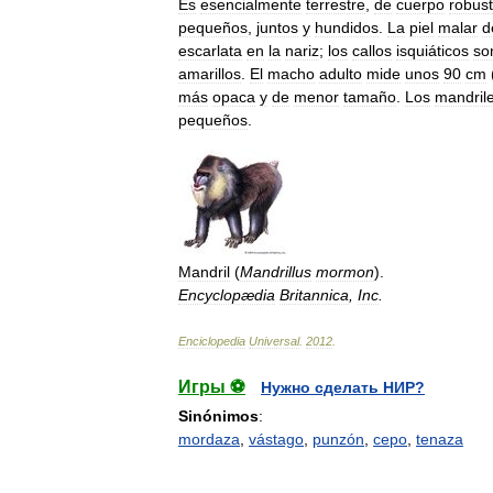
Es
esencialmente
terrestre
,
de
cuerpo
robus
pequeños
,
juntos
y
hundidos
.
La
piel
malar
d
escarlata
en
la
nariz
;
los
callos
isquiáticos
so
amarillos
.
El
macho
adulto
mide
unos
90
cm
más
opaca
y
de
menor
tamaño
.
Los
mandril
pequeños
.
Mandril
(
Mandrillus
mormon
).
Encyclopædia
Britannica
,
Inc
.
Enciclopedia
Universal
.
2012
.
Игры ⚽
Нужно сделать НИР?
Sinónimos
:
mordaza
,
vástago
,
punzón
,
cepo
,
tenaza