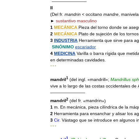
————————
II
(
Del
fr
.
mandrin
<
occitano
mandre
,
manivela
►
sustantivo
masculino
1
MECÁNICA
Pieza
del
torno
donde
se
aseg
2
MECÁNICA
Plato
de
sujeción
de
los
tornos
3
INDUSTRIA
Herramienta
que
sirve
para
ag
SINÓNIMO
escariador
4
MEDICINA
Varilla
o
barra
rígida
que
metid
en
determinadas
cavidades
.
* * *
1
mandril
(
del
ingl
. «
mandrill
»;
Mandrillus
sph
vive
a
lo
largo
de
las
costas
occidentales
de
————————
2
mandril
(
del
fr
. «
mandrin
»)
1
m
.
En
mecánica
,
pieza
cilíndrica
de
la
máq
2
Herramienta
para
ensanchar
y
alisar
los
ag
3
Cir
.
Vástago
que
se
introduce
en
algunos
i
* * *
1