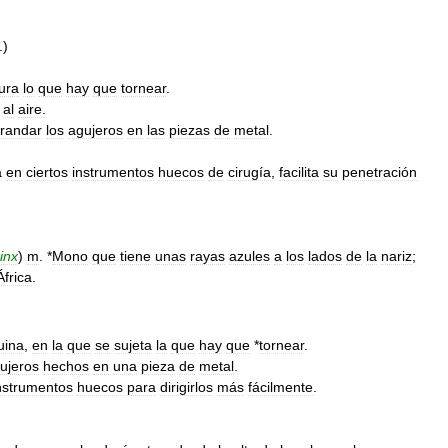
.)
ura
lo
que
hay
que
tornear
.
al
aire
.
randar
los
agujeros
en
las
piezas
de
metal
.
a
en
ciertos
instrumentos
huecos
de
cirugía
,
facilita
su
penetración
inx
)
m
. *
Mono
que
tiene
unas
rayas
azules
a
los
lados
de
la
nariz
;
África
.
uina
,
en
la
que
se
sujeta
la
que
hay
que
*
tornear
.
ujeros
hechos
en
una
pieza
de
metal
.
nstrumentos
huecos
para
dirigirlos
más
fácilmente
.