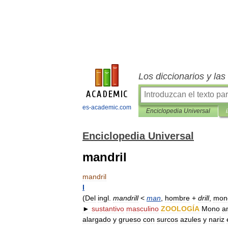
Los diccionarios y la
es-academic.com
Enciclopedia Universal
Enciclopedia Universal
mandril
mandril
I
(
Del
ingl
.
mandrill
<
man
,
hombre
+
drill
,
mon
►
sustantivo
masculino
ZOOLOGÍA
Mono
a
alargado
y
grueso
con
surcos
azules
y
nariz