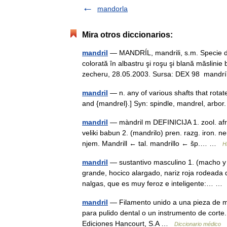
mandorla
Mira otros diccionarios:
mandril
— MANDRÍL, mandrili, s.m. Specie de
colorată în albastru şi roşu şi blană măslini
zecheru, 28.05.2003. Sursa: DEX 98 mand
mandril
— n. any of various shafts that rotate
and {mandrel}.] Syn: spindle, mandrel, arb
mandril
— màndril m DEFINICIJA 1. zool. afri
veliki babun 2. (mandrilo) pren. razg. iron
njem. Mandrill ← tal. mandrillo ← šp.… …
H
mandril
— sustantivo masculino 1. (macho y
grande, hocico alargado, nariz roja rodeada d
nalgas, que es muy feroz e inteligente:… 
mandril
— Filamento unido a una pieza de man
para pulido dental o un instrumento de corte
Ediciones Hancourt, S.A …
Diccionario médico